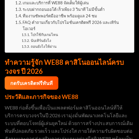
เกมและบริการที่ WE88 จัดเต็มให้ผู้เล่น
ระบบฝากถอนออโต้ เร็วเพียง 3 วินาที ไม่มีขั้นต่ำ
ทีมงานซัพพอร์ตมืออาชีพ พร้อมดูแล 24 ชม
FAQ คำถามเกี่ยวกับโปรโมชั่นเครดิตฟรี 2026 และเทิร์น
โอเวอร์
โปรใช้กับเกมไหน
นับเทิร์นยังไง
ถอนยังไงให้ผ่าน
ทำความรู้จัก WE88 คาสิโนออนไลน์ครบ
วงจร ปี 2026
กดรับเครดิตฟรีทันที
ประวัติและภารกิจของ WE88
WE88 ก่อตั้งขึ้นเพื่อเป็นแพลตฟอร์มคาสิโนออนไลน์ที่ให้
บริการครบวงจรในปี 2026 เรามุ่งมั่นพัฒนาเทคโนโลยีและ
ระบบที่ตอบโจทย์ผู้เล่นยุคใหม่ ด้วยการสร้างประสบการณ์เดิม
พันที่ปลอดภัย รวดเร็ว และโปร่งใส ภายใต้ความรับผิดชอบต่อ
สังคมและการส่งเสริมการเล่นเกมอย่างมีสติ WE88 พร้อมเป็น