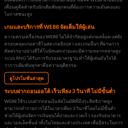
เพื่อนคู่คิดสำหรับนักเดิมพันทุกคนที่ต้องการความมั่นคงและ
โอกาสชนะสูง
เกมและบริการที่ WE88 จัดเต็มให้ผู้เล่น
ความครบเครื่องของ WE88 ไม่ได้จำกัดอยู่แค่เกมสล็อต แต่ยัง
ครอบคลุมเกมคาสิโนสด เกมยิงปลา และเกมอื่นๆ ที่ผ่านการ
คัดสรรมาอย่างดีให้โบนัสแตกง่ายและมีความหลากหลายสูง
ระบบ RNG ได้รับการรับรองมาตรฐาน ทำให้ผู้เล่นมั่นใจได้
ว่าการเดิมพันทุกตาคือความยุติธรรม
ดูโปรโมชั่นล่าสุด
ระบบฝากถอนออโต้ เร็วเพียง 3 วินาที ไม่มีขั้นต่ำ
WE88 ใช้ระบบฝากถอนเงินอัตโนมัติที่มีประสิทธิภาพสูง
สามารถทำรายการได้ในเวลาเพียง 3 วินาทีโดยไม่มีขั้นต่ำ
ช่วยให้ผู้เล่นจัดการเงินทุนได้ง่ายและรวดเร็ว รองรับธนาคาร
และวอลเล็ตชั้นนำทั้งในไทยและต่างประเทศ เพื่ออิสระในการ