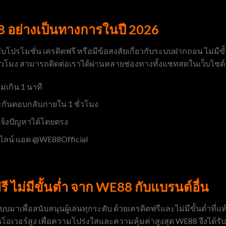
 อย่างเป็นทางการในปี 2026
กับโปรโมชั่น เครดิตฟรี หรือมีข้อสงสัยเกี่ยวกับระบบฝากถอน ไม่ม
่วโมง สามารถติดต่อเราได้ผ่านหลายช่องทางทั้งแชทสดในเว็บไซต์ 
่เกิน 1 นาที
ะกันตอบกลับภายใน 1 ชั่วโมง
แจ้งปัญหาได้โดยตรง
ะไลน์ แอด @WE88Official
ี ไม่มีขั้นต่ำ จาก WE88 กับแบรนด์อื่น
มาเพื่อสนับสนุนผู้เล่นทุกระดับ ด้วยเครดิตฟรีและไม่มีขั้นต่ำที่แท
์นโอเวอร์สูง เพื่อความโปร่งใสและความคุ้มค่าสูงสุด WE88 จึงได้รั