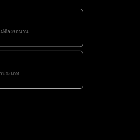
ไม่ต้องรอนาน
ทุกประเภท