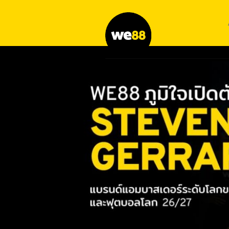
Skip
to
content