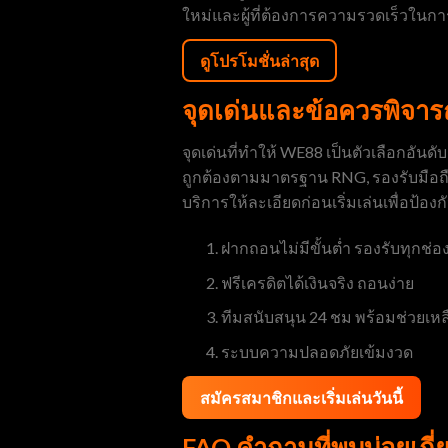
ใหม่และผู้ที่ต้องการความรวดเร็วใน
ดูโปรโมชั่นล่าสุด
จุดเด่นและข้อควรพิจาร
จุดเด่นที่ทำให้ WE88 เป็นตัวเลือกอันดั
ถูกต้องตามมาตรฐาน RNG, รองรับมือถือ
บริการให้ละเอียดก่อนเริ่มเล่นเพื่อป้
ฝากถอนไม่มีขั้นต่ำ รองรับทุกช่
ฟรีเครดิตได้เงินจริง ถอนง่าย
ทีมสนับสนุน 24 ชม พร้อมช่วยเหล
ระบบความปลอดภัยเข้มงวด
สมัครสมาชิกและเริ่มเล่นวันนี้
FAQ คำถามที่พบบ่อยเกี