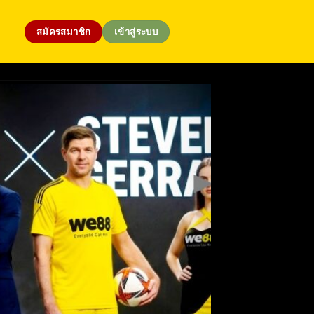
สมัครสมาชิก
เข้าสู่ระบบ