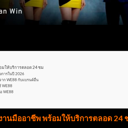
้อมให้บริการตลอด 24 ชม
างการในปี 2026
ำ จาก WE88 กับแบรนด์อื่น
ช้ WE88
ต่อ WE88
งานมืออาชีพ พร้อมให้บริการตลอด 24 