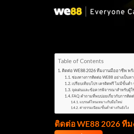
Table of Contents
ติดต่อ WE88 2026 ทีมงานมืออาชีพ พร
ช่องทางการติดต่อ WE88 อย่างเป็นท
เปรียบเทียบโปร เครดิตฟรี ไม่มีขั้นต่
จุดเด่นและข้อควรพิจารณาสำหรับผู้ใ
FAQ คำถามที่พบบ่อยเกี่ยวกับการติด
แบรนด์ไหนเหมาะกับมือใหม่
ค่าธรรมเนียม/ขั้นต่ำต่างกันยังไง
ติดต่อ WE88 2026 ทีม